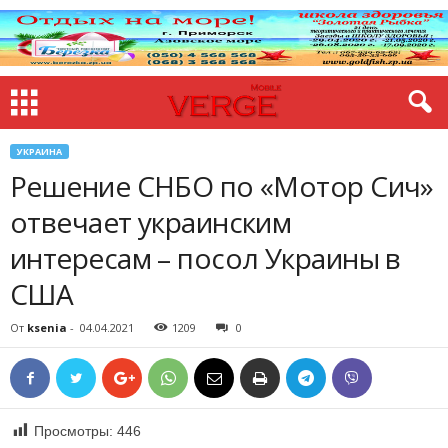
УКРАИНА
Решение СНБО по «Мотор Сич»
отвечает украинским
интересам – посол Украины в
США
От
ksenia
-
04.04.2021
1209
0
Просмотры:
446