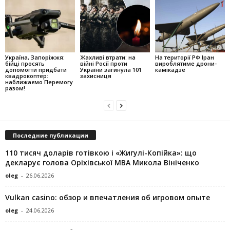
Україна, Запоріжжя:
Жахливі втрати: на
На території РФ Іран
бійці просять
війні Росії проти
вироблятиме дрони-
допомогти придбати
України загинула 101
камікадзе
квадрокоптер:
захисниця
наближаємо Перемогу
разом!
Последние публикации
110 тисяч доларів готівкою і «Жигулі-Копійка»: що
декларує голова Оріхівської МВА Микола Вініченко
oleg
-
26.06.2026
Vulkan casino: обзор и впечатления об игровом опыте
oleg
-
24.06.2026