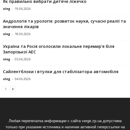
Як правильно вибрати дитяче ліжечко
oleg
-
19.06.2026
Андрологія та урологія: розвиток науки, сучасні реалії та
значення лікарів
oleg
-
18.06.2026
Україна та Росія оголосили локальне перемир’я біля
Запорізької АЕС
oleg
-
05.06.2026
Сайлентблоки і втулки для стабілізатора автомобіля
oleg
-
04.06.2026
Любая перепечатка информации с сайта verge.zp.ua допустима
только при указании источника и наличии активной гиперссылки на