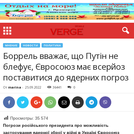
МНЕНИЕ
НОВОСТИ
ПОЛИТИКА
Боррель вважає, що Путін не
блефує, Євросоюз має всерйоз
поставитися до ядерних погроз
От
marina
-
25.09.2022
36441
0
Просмотры:
35 574
Погрози російського президента про можливість
застосування ядерної зброї у війні в Україні Євросоюз