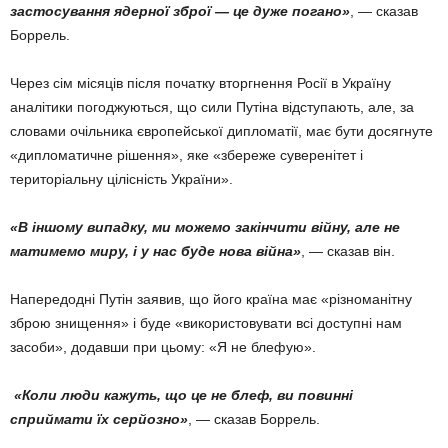
застосування ядерної зброї — це дуже погано»
, — сказав
Боррель.
Через сім місяців після початку вторгнення Росії в Україну
аналітики погоджуються, що сили Путіна відступають, але, за
словами очільника європейської дипломатії, має бути досягнуте
«дипломатичне рішення», яке «збереже суверенітет і
територіальну цілісність України».
«В іншому випадку, ми можемо закінчити війну, але не
матимемо миру, і у нас буде нова війна»
, — сказав він.
Напередодні Путін заявив, що його країна має «різноманітну
зброю знищення» і буде «використовувати всі доступні нам
засоби», додавши при цьому: «Я не блефую».
«Коли люди кажуть, що це не блеф, ви повинні
сприймати їх серйозно»
, — сказав Боррель.