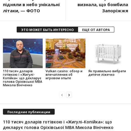
підняли в небо унікальні
визнала, що бомбила
літаки, — ФОТО
Запоріжжя
ЭТО МОЖЕТ БЫТЬ ИНТЕРЕСНО
ЕЩЕ ОТ АВТОРА
110 тисяч доларів
Vulkan casino: обзор и
Як правильно вибрати
готівкою і «Жигулі-
впечатления об
дитяче ліжечко
Копійка»: що декларує
игровом опыте
голова Оріхівської МВА
Микола Вініченко
Последние публикации
110 тисяч доларів готівкою і «Жигулі-Копійка»: що
декларує голова Оріхівської МВА Микола Вініченко