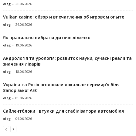
oleg
-
26.06.2026
Vulkan casino: обзор и впечатления об игровом опыте
oleg
-
24.06.2026
Як правильно вибрати дитяче ліжечко
oleg
-
19.06.2026
Андрологія та урологія: розвиток науки, сучасні реалії та
значення лікарів
oleg
-
18.06.2026
Україна та Росія оголосили локальне перемир’я біля
Запорізької АЕС
oleg
-
05.06.2026
Сайлентблоки і втулки для стабілізатора автомобіля
oleg
-
04.06.2026