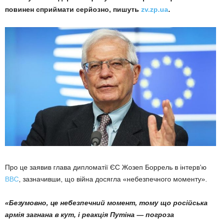
повинен сприймати серйозно, пишуть
zv.zp.ua
.
Про це заявив глава дипломатії ЄС Жозеп Боррель в інтерв’ю
BBC
, зазначивши, що війна досягла «небезпечного моменту».
«Безумовно, це небезпечний момент, тому що російська
армія загнана в кут, і реакція Путіна — погроза