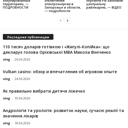
оккупированных
отключения
окупанти РФ захопили
территориях, —
электроэнергии в
центральну
ПОДРОБНОСТИ
Запорожье и области,
райлікарню, — ВІДЕО
— подробности
Последние публикации
110 тисяч доларів готівкою і «Жигулі-Копійка»: що
декларує голова Оріхівської МВА Микола Вініченко
oleg
-
26.06.2026
Vulkan casino: обзор и впечатления об игровом опыте
oleg
-
24.06.2026
Як правильно вибрати дитяче ліжечко
oleg
-
19.06.2026
Андрологія та урологія: розвиток науки, сучасні реалії та
значення лікарів
oleg
-
18.06.2026