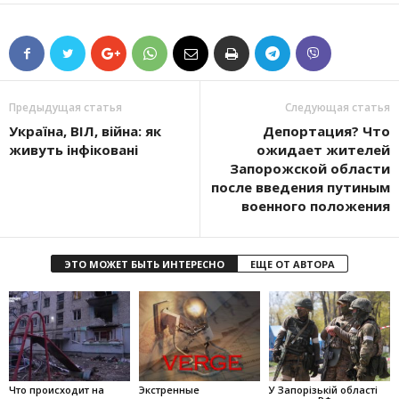
Предыдущая статья
Следующая статья
Україна, ВІЛ, війна: як
Депортация? Что
живуть інфіковані
ожидает жителей
Запорожской области
после введения путиным
военного положения
ЭТО МОЖЕТ БЫТЬ ИНТЕРЕСНО
ЕЩЕ ОТ АВТОРА
Что происходит на
Экстренные
У Запорізькій області