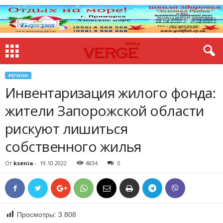
РЕГИОН
Инвентаризация жилого фонда:
жители Запорожской области
рискуют лишиться
собственного жилья
От
ksenia
-
19.10.2022
4834
0
Просмотры:
3 808