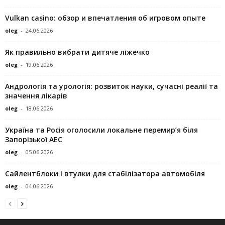
Vulkan casino: обзор и впечатления об игровом опыте
oleg
-
24.06.2026
Як правильно вибрати дитяче ліжечко
oleg
-
19.06.2026
Андрологія та урологія: розвиток науки, сучасні реалії та
значення лікарів
oleg
-
18.06.2026
Україна та Росія оголосили локальне перемир’я біля
Запорізької АЕС
oleg
-
05.06.2026
Сайлентблоки і втулки для стабілізатора автомобіля
oleg
-
04.06.2026