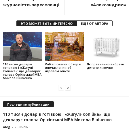
журналісти-переселенці
«Александрии»
ЭТО МОЖЕТ БЫТЬ ИНТЕРЕСНО
ЕЩЕ ОТ АВТОРА
110 тисяч доларів
Vulkan casino: обзор и
Як правильно вибрати
готівкою і «Жигулі-
впечатления об
дитяче ліжечко
Копійка»: що декларує
игровом опыте
голова Оріхівської МВА
Микола Вініченко
Последние публикации
110 тисяч доларів готівкою і «Жигулі-Копійка»: що
декларує голова Оріхівської МВА Микола Вініченко
oleg
-
26.06.2026