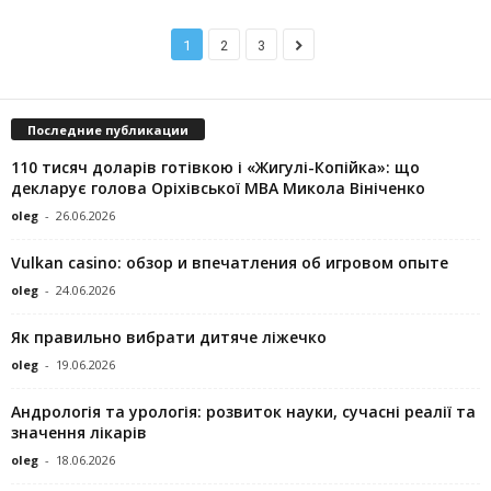
1
2
3
Последние публикации
110 тисяч доларів готівкою і «Жигулі-Копійка»: що
декларує голова Оріхівської МВА Микола Вініченко
oleg
-
26.06.2026
Vulkan casino: обзор и впечатления об игровом опыте
oleg
-
24.06.2026
Як правильно вибрати дитяче ліжечко
oleg
-
19.06.2026
Андрологія та урологія: розвиток науки, сучасні реалії та
значення лікарів
oleg
-
18.06.2026