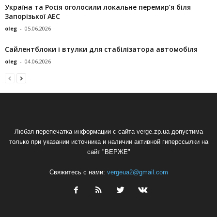
Україна та Росія оголосили локальне перемир’я біля
Запорізької АЕС
oleg
-
05.06.2026
Сайлентблоки і втулки для стабілізатора автомобіля
oleg
-
04.06.2026
Любая перепечатка информации с сайта verge.zp.ua допустима
только при указании источника и наличии активной гиперссылки на
сайт "ВЕРЖЕ"
Свяжитесь с нами:
vergeua2@gmail.com