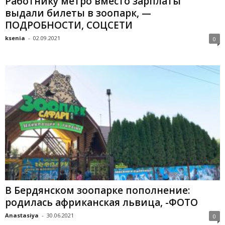
Работнику метро вместо зарплаты
выдали билеты в зоопарк, —
ПОДРОБНОСТИ, СОЦСЕТИ
ksenia
-
02.09.2021
0
В Бердянском зоопарке пополнение:
родилась африканская львица, -ФОТО
Anastasiya
-
30.06.2021
0