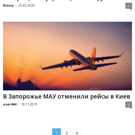
Alena
-
23.03.2020
0
В Запорожье МАУ отменили рейсы в Киев
user444
-
18.11.2019
0
1
2