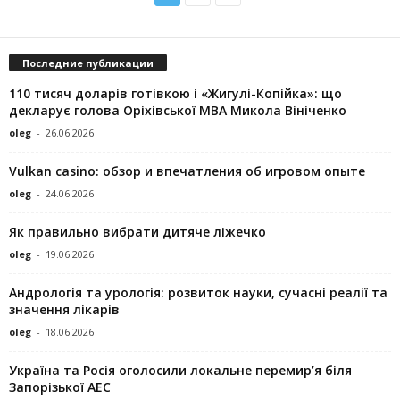
Последние публикации
110 тисяч доларів готівкою і «Жигулі-Копійка»: що
декларує голова Оріхівської МВА Микола Вініченко
oleg
-
26.06.2026
Vulkan casino: обзор и впечатления об игровом опыте
oleg
-
24.06.2026
Як правильно вибрати дитяче ліжечко
oleg
-
19.06.2026
Андрологія та урологія: розвиток науки, сучасні реалії та
значення лікарів
oleg
-
18.06.2026
Україна та Росія оголосили локальне перемир’я біля
Запорізької АЕС