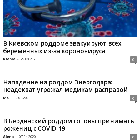
В Киевском роддоме эвакуируют всех
беременных из-за короновируса
ksenia
-
29.08.2020
0
Нападение на роддом Энергодара:
неадекват угрожал медикам расправой
Mo
-
12.06.2020
0
В Бердянский роддом готовы принимать
рожениц с COVID-19
Alena
-
07.04.2020
0