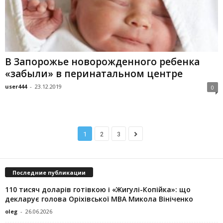
В Запорожье новорожденного ребенка
«забыли» в перинатальном центре
user444
-
23.12.2019
0
1
2
3
Последние публикации
110 тисяч доларів готівкою і «Жигулі-Копійка»: що
декларує голова Оріхівської МВА Микола Вініченко
oleg
-
26.06.2026