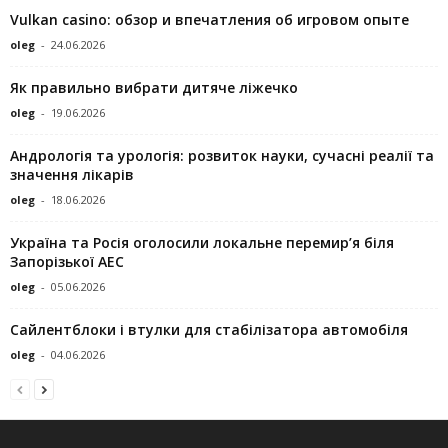
Vulkan casino: обзор и впечатления об игровом опыте
oleg
-
24.06.2026
Як правильно вибрати дитяче ліжечко
oleg
-
19.06.2026
Андрологія та урологія: розвиток науки, сучасні реалії та
значення лікарів
oleg
-
18.06.2026
Україна та Росія оголосили локальне перемир’я біля
Запорізької АЕС
oleg
-
05.06.2026
Сайлентблоки і втулки для стабілізатора автомобіля
oleg
-
04.06.2026