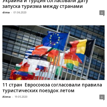
Украина и Турция согласовали дату
запуска туризма между странами
dima
-
01.06.2020
0
11 стран Евросоюза согласовали правила
туристических поездок летом
Alena
-
19.05.2020
0