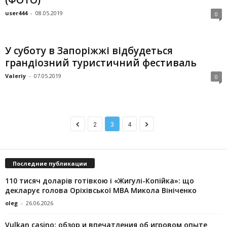
(ФОТО)
user444
-
08.05.2019
0
У суботу в Запоріжжі відбудеться
грандіозний туристичний фестиваль
Valeriy
-
07.05.2019
0
2
3
4
Последние публикации
110 тисяч доларів готівкою і «Жигулі-Копійка»: що
декларує голова Оріхівської МВА Микола Вініченко
oleg
-
26.06.2026
Vulkan casino: обзор и впечатления об игровом опыте