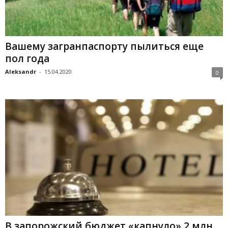
Вашему загранпаспорту пылиться еще
пол года
Aleksandr
-
15.04.2020
0
В запорожский бюджет «капнуло» 2 млн