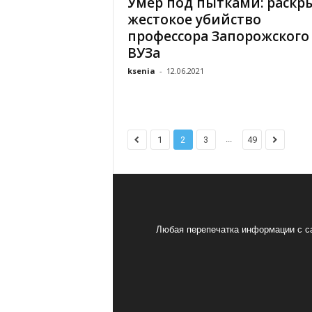
Умер под пытками: раскр
жестокое убийство
профессора Запорожского
ВУЗа
ksenia
-
12.06.2021
...
1
2
3
49
Любая перепечатка информации с са