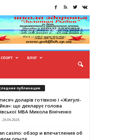
СПОРТ
БЛОГ
следние публикации
тисяч доларів готівкою і «Жигулі-
йка»: що декларує голова
івської МВА Микола Вініченко
-
26.06.2026
an casino: обзор и впечатления об
овом опыте