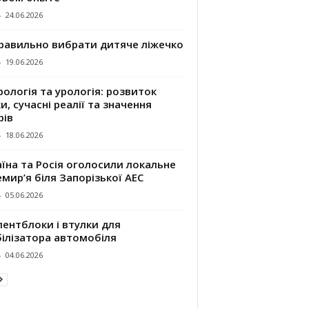
-
24.06.2026
правильно вибрати дитяче ліжечко
-
19.06.2026
ологія та урологія: розвиток
и, сучасні реалії та значення
рів
-
18.06.2026
їна та Росія оголосили локальне
мир’я біля Запорізької АЕС
-
05.06.2026
ентблоки і втулки для
білізатора автомобіля
-
04.06.2026