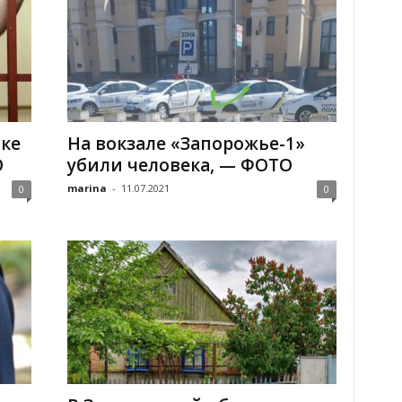
аке
На вокзале «Запорожье-1»
О
убили человека, — ФОТО
marina
-
11.07.2021
0
0