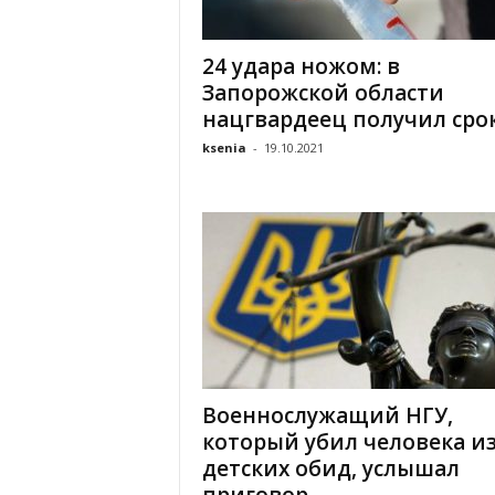
«
В
24 удара ножом: в
Е
Запорожской области
Р
Ж
нацгвардеец получил сро
Е
ksenia
-
19.10.2021
»
Военнослужащий НГУ,
который убил человека из
детских обид, услышал