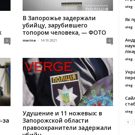
oleg
В Запорожье задержали
Як 
убийцу, зарубившего
oleg
к
топором человека, — ФОТО
Андр
marina
-
14.10.2021
0
0
наук
ліка
oleg
Укра
пере
oleg
Сайл
ста
oleg
Удушение и 11 ножевых: в
-за
Запорожской области
правоохранители задержали