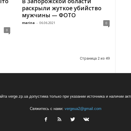
ыто
В Запорожской области
раскрыли жуткое убийство
мужчины — ФОТО
marina
-
06.06.2021
0
0
Страница 2 из 49
йта verge.zp.ua допустима только при указании источника и наличии ак
Свяжитесь с нами:
vergeua2@gmail.com