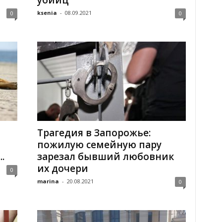
убийц
ksenia
-
08.09.2021
0
0
Трагедия в Запорожье:
пожилую семейную пару
.
зарезал бывший любовник
их дочери
0
marina
-
20.08.2021
0