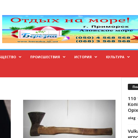
БЩЕСТВО
ПРОИСШЕСТВИЯ
ИСТОРИЯ
КУЛЬТУРА
По
110 
Копі
Оріх
oleg
Vulk
игр