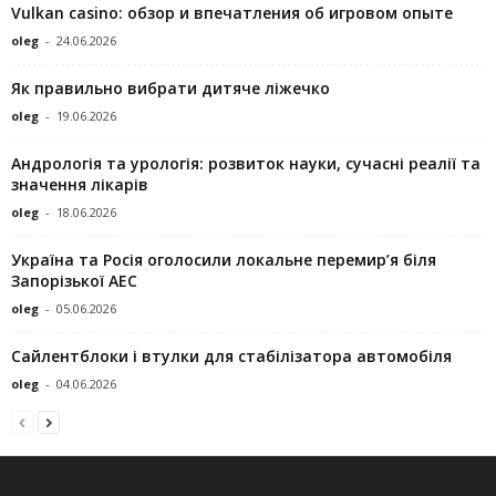
Vulkan casino: обзор и впечатления об игровом опыте
oleg
-
24.06.2026
Як правильно вибрати дитяче ліжечко
oleg
-
19.06.2026
Андрологія та урологія: розвиток науки, сучасні реалії та
значення лікарів
oleg
-
18.06.2026
Україна та Росія оголосили локальне перемир’я біля
Запорізької АЕС
oleg
-
05.06.2026
Сайлентблоки і втулки для стабілізатора автомобіля
oleg
-
04.06.2026