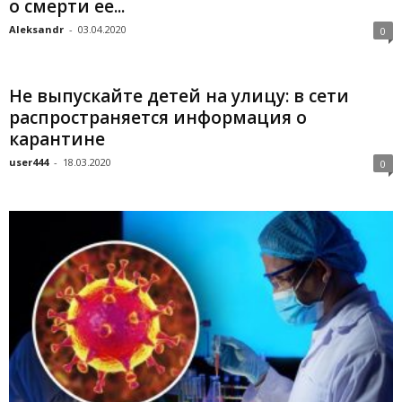
о смерти ее...
Aleksandr
-
03.04.2020
0
Не выпускайте детей на улицу: в сети
распространяется информация о
карантине
user444
-
18.03.2020
0