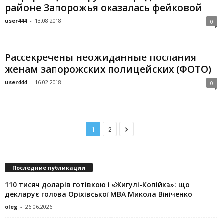
районе Запорожья оказалась фейковой
user444
-
13.08.2018
0
Рассекречены неожиданные послания
женам запорожских полицейских (ФОТО)
user444
-
16.02.2018
0
1
2
Последние публикации
110 тисяч доларів готівкою і «Жигулі-Копійка»: що
декларує голова Оріхівської МВА Микола Вініченко
oleg
-
26.06.2026