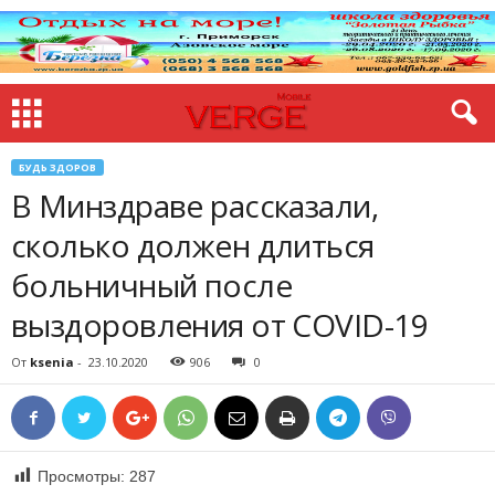
БУДЬ ЗДОРОВ
В Минздраве рассказали,
сколько должен длиться
больничный после
выздоровления от COVID-19
От
ksenia
-
23.10.2020
906
0
Просмотры:
287