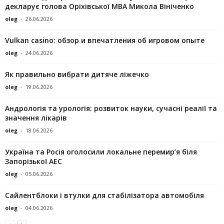
декларує голова Оріхівської МВА Микола Вініченко
oleg
-
26.06.2026
Vulkan casino: обзор и впечатления об игровом опыте
oleg
-
24.06.2026
Як правильно вибрати дитяче ліжечко
oleg
-
19.06.2026
Андрологія та урологія: розвиток науки, сучасні реалії та
значення лікарів
oleg
-
18.06.2026
Україна та Росія оголосили локальне перемир’я біля
Запорізької АЕС
oleg
-
05.06.2026
Сайлентблоки і втулки для стабілізатора автомобіля
oleg
-
04.06.2026