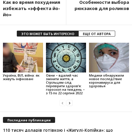
Как во время похудения
Особенности выбора
избежать «эффекта йо-
рюкзаков для роликов
йо»
ЭТО МОЖЕТ БЫТЬ ИНТЕРЕСНО
ЕЩЕ ОТ АВТОРА
Україна, ВІЛ, війна: як
Овни – вдалий час
Медики обнаружили
живуть інфіковані
змінити життя, а
новое последствие
Стрільцям слід
коронавируса для
перевірити здоров’я:
здоровья
гороскоп на тиждень –
з 15 по 22 серпня 2022
Последние публикации
110 тисяч доларів готівкою і «Жигулі-Копійка»: що