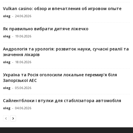
Vulkan casino: обзор и впечатления об игровом опыте
oleg
-
24.06.2026
Як правильно вибрати дитяче ліжечко
oleg
-
19.06.2026
Андрологія та урологія: розвиток науки, сучасні реалії та
значення лікарів
oleg
-
18.06.2026
Україна та Росія оголосили локальне перемир’я біля
Запорізької АЕС
oleg
-
05.06.2026
Сайлентблоки і втулки для стабілізатора автомобіля
oleg
-
04.06.2026