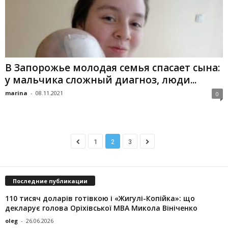
В Запорожье молодая семья спасает сына:
у мальчика сложный диагноз, люди...
marina
-
08.11.2021
0
1
2
3
Последние публикации
110 тисяч доларів готівкою і «Жигулі-Копійка»: що
декларує голова Оріхівської МВА Микола Вініченко
oleg
-
26.06.2026