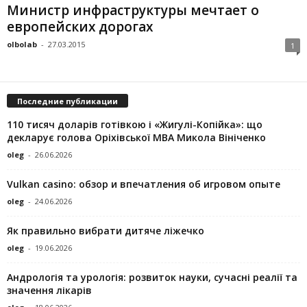
Министр инфраструктуры мечтает о
европейских дорогах
olbolab
-
27.03.2015
1
Последние публикации
110 тисяч доларів готівкою і «Жигулі-Копійка»: що
декларує голова Оріхівської МВА Микола Вініченко
oleg
-
26.06.2026
Vulkan casino: обзор и впечатления об игровом опыте
oleg
-
24.06.2026
Як правильно вибрати дитяче ліжечко
oleg
-
19.06.2026
Андрологія та урологія: розвиток науки, сучасні реалії та
значення лікарів