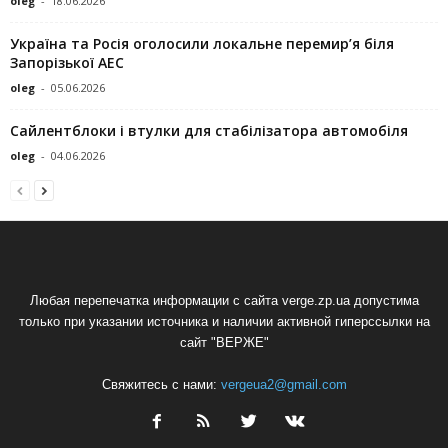
oleg
-
18.06.2026
Україна та Росія оголосили локальне перемир’я біля
Запорізької АЕС
oleg
-
05.06.2026
Сайлентблоки і втулки для стабілізатора автомобіля
oleg
-
04.06.2026
Любая перепечатка информации с сайта verge.zp.ua допустима
только при указании источника и наличии активной гиперссылки на
сайт "ВЕРЖЕ"
Свяжитесь с нами:
vergeua2@gmail.com