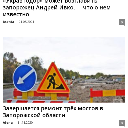
«Укравтодор» может возглавить
запорожец Андрей Ивко, — что о нем
известно
ksenia
-
21.05.2021
0
Завершается ремонт трёх мостов в
Запорожской области
Alena
-
11.11.2020
0