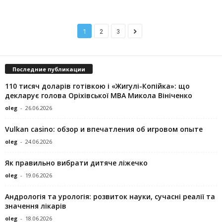
1
2
3
Последние публикации
110 тисяч доларів готівкою і «Жигулі-Копійка»: що
декларує голова Оріхівської МВА Микола Вініченко
oleg
-
26.06.2026
Vulkan casino: обзор и впечатления об игровом опыте
oleg
-
24.06.2026
Як правильно вибрати дитяче ліжечко
oleg
-
19.06.2026
Андрологія та урологія: розвиток науки, сучасні реалії та
значення лікарів
oleg
-
18.06.2026