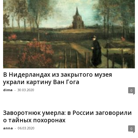
В Нидерландах из закрытого музея
украли картину Ван Гога
dima
-
30.03.2020
0
Заворотнюк умерла: в России заговорили
о тайных похоронах
anna
-
06.03.2020
0