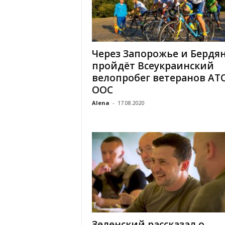
Через Запорожье и Бердя
пройдёт Всеукраинский
велопробег ветеранов АТ
ООС
Alena
-
17.08.2020
Зеленский рассказал о