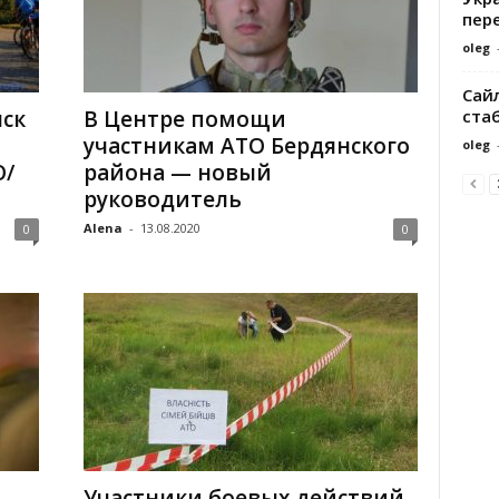
пере
oleg
Сайл
ста
нск
В Центре помощи
участникам АТО Бердянского
oleg
О/
района — новый
руководитель
Alena
-
13.08.2020
0
0
Участники боевых действий