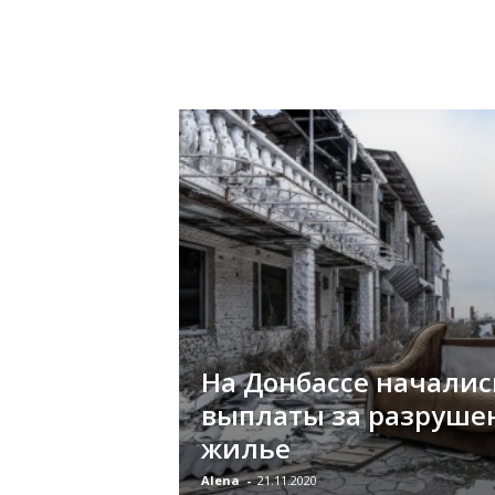
«
В
Е
Р
Ж
Е
»
На Донбассе началис
выплаты за разруше
жилье
Alena
-
21.11.2020