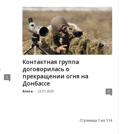
Контактная группа
ь
договорилась о
прекращении огня на
0
Донбассе
Alena
-
23.07.2020
0
Страница 1 из 114