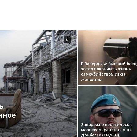
0
В Запорожье бывший боец
хотел покончить жизнь
самоубийством из-за
женщины
ь
нное
Запорожье простилось с
морпехом, раненным на
Донбассе (ВИДЕО)