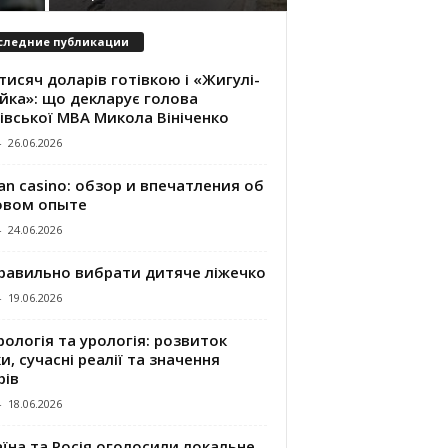
следние публикации
тисяч доларів готівкою і «Жигулі-
йка»: що декларує голова
івської МВА Микола Вініченко
-
26.06.2026
an casino: обзор и впечатления об
овом опыте
-
24.06.2026
правильно вибрати дитяче ліжечко
-
19.06.2026
ологія та урологія: розвиток
и, сучасні реалії та значення
рів
-
18.06.2026
їна та Росія оголосили локальне