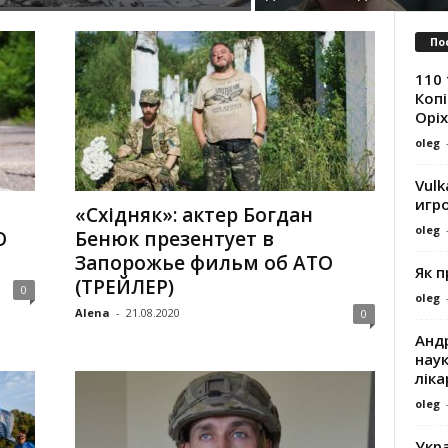
По
110 
Копі
Оріх
oleg
Vulk
игр
«Східняк»: актер Богдан
oleg
О
Бенюк презентует в
Запорожье фильм об АТО
Як 
(ТРЕЙЛЕР)
0
oleg
Alena
-
21.08.2020
0
Андр
наук
ліка
oleg
Укра