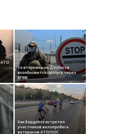
 АТО
Со вторника на Донбассе
возобновится пропуск через
КПВВ
Как Бердянск встретил
участников велопробега
ветеранов АТО/ООС