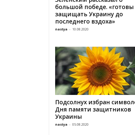
большой победе. «готовы
защищать Украину до
последнего вздоха»
nastya
-
10.08.2020
Подсолнух избран симво
Дня памяти защитников
Украины
nastya
-
05.08.2020