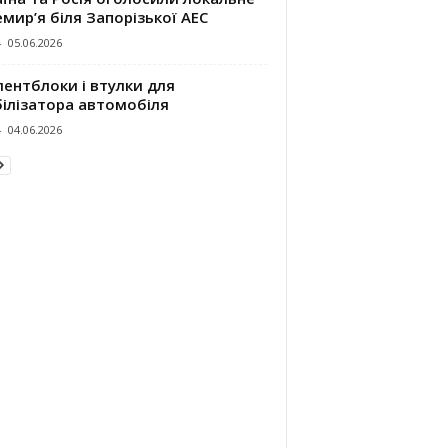
мир’я біля Запорізької АЕС
-
05.06.2026
ентблоки і втулки для
білізатора автомобіля
-
04.06.2026