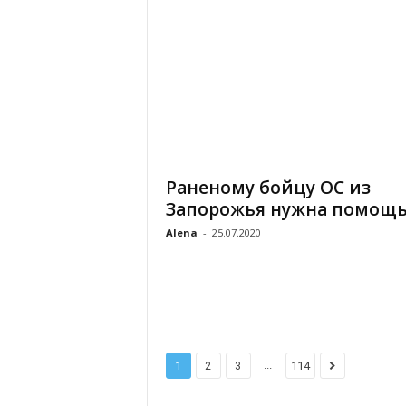
Раненому бойцу ОС из
Запорожья нужна помощ
Alena
-
25.07.2020
...
1
2
3
114