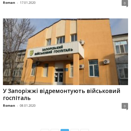
Roman
-
17.01.2020
0
У Запорiжжi вiдремонтують вiйськовий
госпіталь
Roman
-
08.01.2020
0