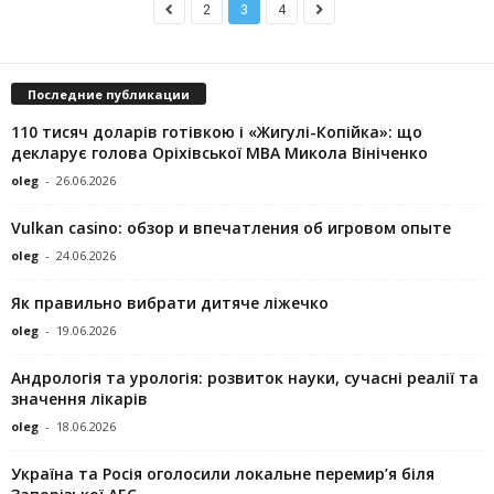
2
3
4
Последние публикации
110 тисяч доларів готівкою і «Жигулі-Копійка»: що
декларує голова Оріхівської МВА Микола Вініченко
oleg
-
26.06.2026
Vulkan casino: обзор и впечатления об игровом опыте
oleg
-
24.06.2026
Як правильно вибрати дитяче ліжечко
oleg
-
19.06.2026
Андрологія та урологія: розвиток науки, сучасні реалії та
значення лікарів
oleg
-
18.06.2026
Україна та Росія оголосили локальне перемир’я біля