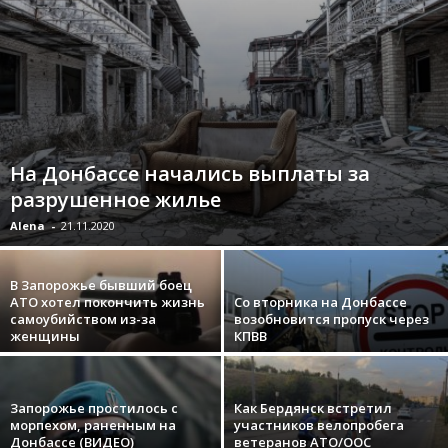
На Донбассе начались выплаты за
разрушенное жилье
Alena
-
21.11.2020
В Запорожье бывший боец
АТО хотел покончить жизнь
Со вторника на Донбассе
самоубийством из-за
возобновится пропуск через
женщины
КПВВ
Запорожье простилось с
Как Бердянск встретил
морпехом, раненным на
участников велопробега
Донбассе (ВИДЕО)
ветеранов АТО/ООС