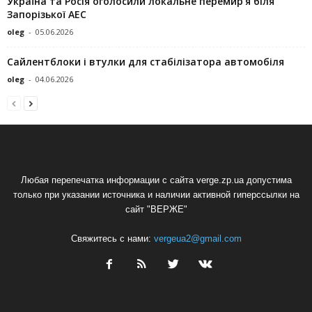
Україна та Росія оголосили локальне перемир’я біля
Запорізької АЕС
oleg
-
05.06.2026
Сайлентблоки і втулки для стабілізатора автомобіля
oleg
-
04.06.2026
Любая перепечатка информации с сайта verge.zp.ua допустима
только при указании источника и наличии активной гиперссылки на
сайт "ВЕРЖЕ"
Свяжитесь с нами:
vergeua2@gmail.com