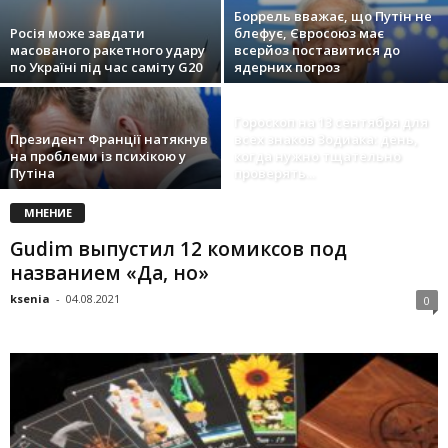
Боррель вважає, що Путін не
Росія може завдати
блефує, Євросоюз має
масованого ракетного удару
всерйоз поставитися до
по Україні під час саміту G20
ядерних погроз
Гороскоп на 13 сентября для
Президент Франції натякнув
всех знаков Зодиака: день,
на проблеми із психікою у
когда нужно тщательно
Путіна
проверять...
МНЕНИЕ
Gudim выпустил 12 комиксов под
названием «Да, но»
ksenia
-
04.08.2021
0