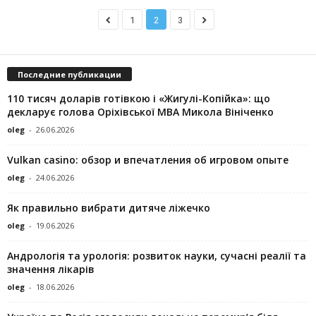
1
2
3
Последние публикации
110 тисяч доларів готівкою і «Жигулі-Копійка»: що
декларує голова Оріхівської МВА Микола Вініченко
oleg
-
26.06.2026
Vulkan casino: обзор и впечатления об игровом опыте
oleg
-
24.06.2026
Як правильно вибрати дитяче ліжечко
oleg
-
19.06.2026
Андрологія та урологія: розвиток науки, сучасні реалії та
значення лікарів
oleg
-
18.06.2026